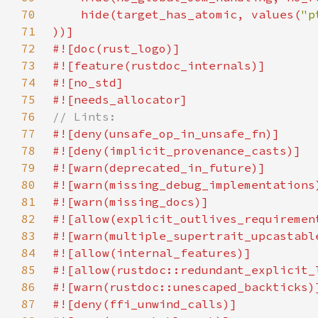
70
    hide(target_has_atomic, values(
"p
71
72
73
74
75
76
77
78
79
80
81
82
83
84
85
86
87