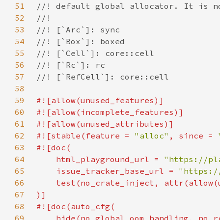
51
52
53
54
55
56
57
58
59
60
61
62
#![stable(feature = 
"alloc"
, since = 
63
64
    html_playground_url = 
"https://pl
65
    issue_tracker_base_url = 
"https:/
66
67
68
69