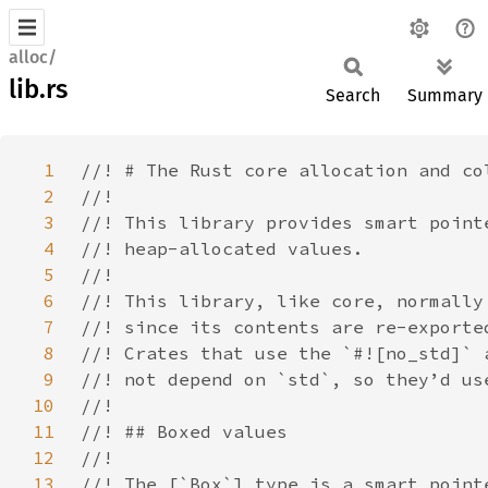
alloc/
lib.rs
Search
Summary
1
2
3
4
5
6
7
8
9
10
11
12
13