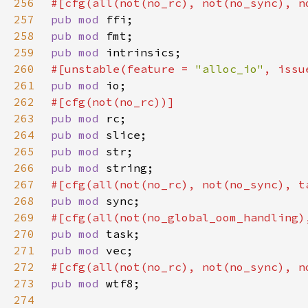
256
257
pub mod 
258
pub mod 
259
pub mod 
260
#[unstable(feature = 
"alloc_io"
, issu
261
pub mod 
262
263
pub mod 
264
pub mod 
265
pub mod 
266
pub mod 
267
#[cfg(all(not(no_rc), not(no_sync), t
268
pub mod 
269
270
pub mod 
271
pub mod 
272
273
pub mod 
274