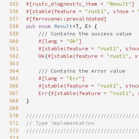
555
#[rustc_diagnostic_item = 
"Result"
556
#[stable(feature = 
"rust1"
, since = 
557
558
pub enum 
Result
559
560
#[lang = 
"Ok"
561
    #[stable(feature = 
"rust1"
, sinc
562
Ok
(
#[stable(feature = 
"rust1"
, s
563
564
565
#[lang = 
"Err"
566
    #[stable(feature = 
"rust1"
, sinc
567
Err
(
#[stable(feature = 
"rust1"
, 
568
569
570
571
572
573