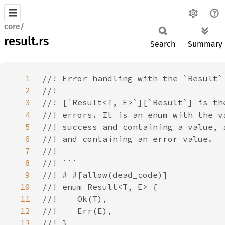
core/
result.rs
Search
Summary
1
2
3
4
5
6
7
8
9
10
11
12
13