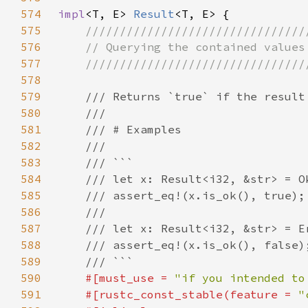
574
impl
<T, E> 
Result
575
576
577
578
579
580
581
582
583
584
585
586
587
588
589
590
#[must_use = 
"if you intended to
591
    #[rustc_const_stable(feature = 
"