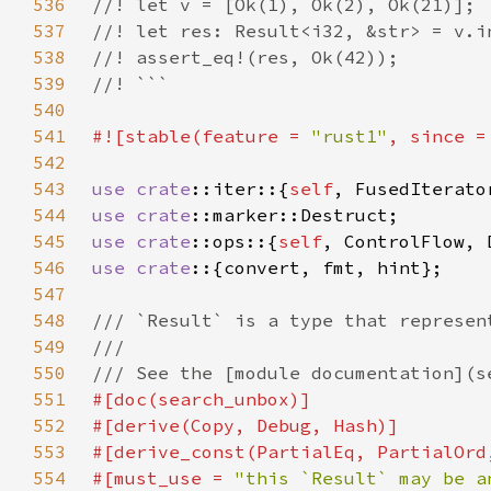
536
537
538
539
540
541
#![stable(feature = 
"rust1"
, since =
542
543
use 
crate
::iter::{
self
544
use 
crate
545
use 
crate
::ops::{
self
546
use crate
547
548
549
550
551
552
553
554
#[must_use = 
"this `Result` may be a