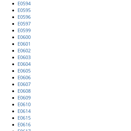
E0594
E0595
E0596
E0597
E0599
E0600
E0601
E0602
E0603
E0604
E0605
E0606
E0607
E0608
E0609
E0610
E0614
E0615
E0616