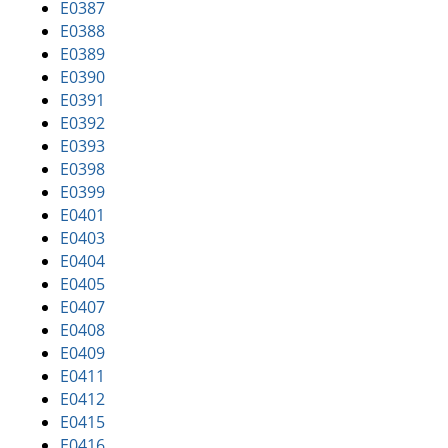
E0387
E0388
E0389
E0390
E0391
E0392
E0393
E0398
E0399
E0401
E0403
E0404
E0405
E0407
E0408
E0409
E0411
E0412
E0415
E0416