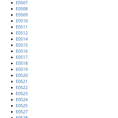
E0507
E0508
E0509
E0510
E0511
E0512
E0514
E0515
E0516
E0517
E0518
E0519
E0520
E0521
E0522
E0523
E0524
E0525
E0527
E0528