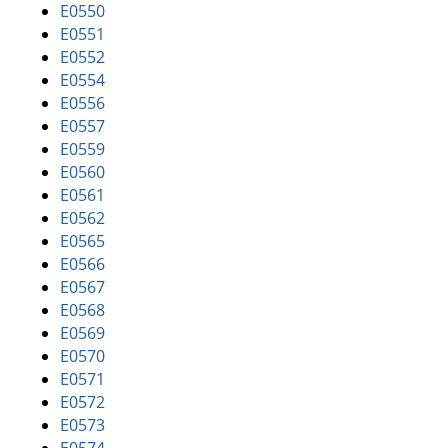
E0550
E0551
E0552
E0554
E0556
E0557
E0559
E0560
E0561
E0562
E0565
E0566
E0567
E0568
E0569
E0570
E0571
E0572
E0573
E0574