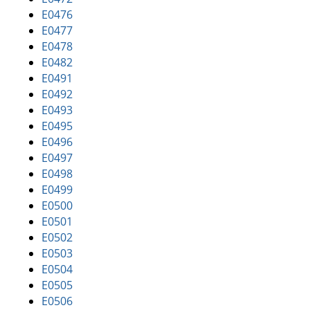
E0476
E0477
E0478
E0482
E0491
E0492
E0493
E0495
E0496
E0497
E0498
E0499
E0500
E0501
E0502
E0503
E0504
E0505
E0506