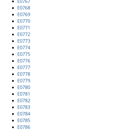
E0767
E0768
E0769
E0770
E0771
E0772
E0773
E0774
E0775
E0776
E0777
E0778
E0779
E0780
E0781
E0782
E0783
E0784
E0785
E0786