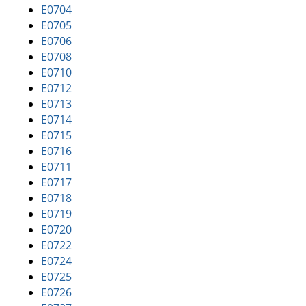
E0704
E0705
E0706
E0708
E0710
E0712
E0713
E0714
E0715
E0716
E0711
E0717
E0718
E0719
E0720
E0722
E0724
E0725
E0726