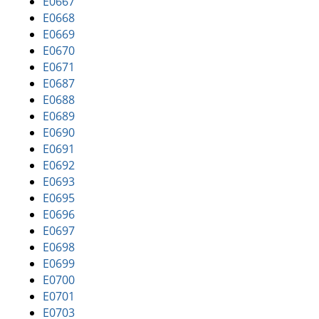
E0667
E0668
E0669
E0670
E0671
E0687
E0688
E0689
E0690
E0691
E0692
E0693
E0695
E0696
E0697
E0698
E0699
E0700
E0701
E0703