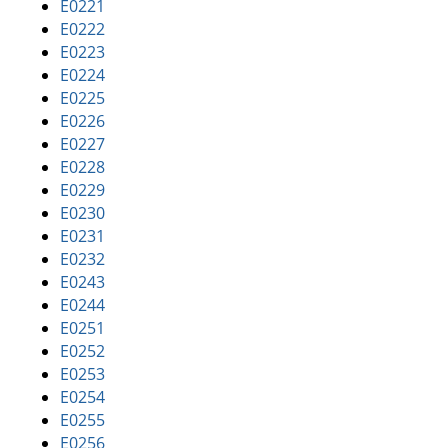
E0221
E0222
E0223
E0224
E0225
E0226
E0227
E0228
E0229
E0230
E0231
E0232
E0243
E0244
E0251
E0252
E0253
E0254
E0255
E0256