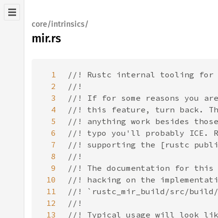
core/intrinsics/
mir.rs
1
2
3
4
5
6
7
8
9
10
11
12
13