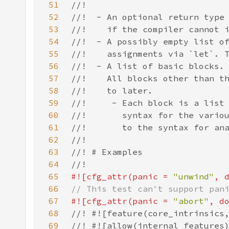
51
52
53
54
55
56
57
58
59
60
61
62
63
64
65
#![cfg_attr(panic = 
"unwind"
, 
66
67
#![cfg_attr(panic = 
"abort"
, d
68
69