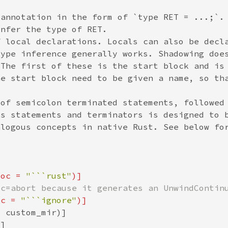
doc = 
"```rust"
oc = 
"```ignore"